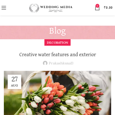
0
₹
0.00
Blog
DECORATION
Creative water features and exterior
Prakashkunal3
27
AUG