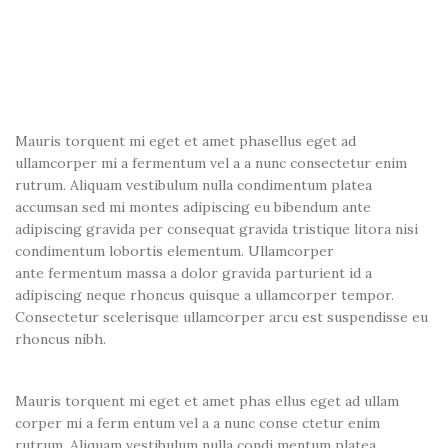

I
3
₹
Mauris torquent mi eget et amet phasellus eget ad
ullamcorper mi a fermentum vel a a nunc consectetur enim
rutrum. Aliquam vestibulum nulla condimentum platea
accumsan sed mi montes adipiscing eu bibendum ante
adipiscing gravida per consequat gravida tristique litora nisi
condimentum lobortis elementum. Ullamcorper
ante fermentum massa a dolor gravida parturient id a
adipiscing neque rhoncus quisque a ullamcorper tempor.
Consectetur scelerisque ullamcorper arcu est suspendisse eu
rhoncus nibh.
Mauris torquent mi eget et amet phas ellus eget ad ullam
corper mi a ferm entum vel a a nunc conse ctetur enim
rutrum. Aliquam vestibulum nulla condi mentum platea