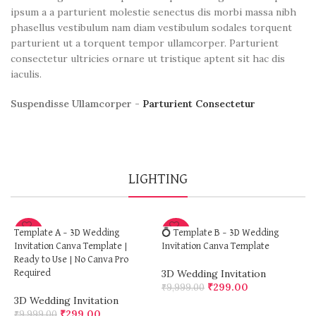
ipsum a a parturient molestie senectus dis morbi massa nibh
phasellus vestibulum nam diam vestibulum sodales torquent
parturient ut a torquent tempor ullamcorper. Parturient
consectetur ultricies ornare ut tristique aptent sit hac dis
iaculis.
Suspendisse Ullamcorper -
Parturient Consectetur
LIGHTING
-97%
-97%
Template A – 3D Wedding
💍 Template B – 3D Wedding
Invitation Canva Template |
Invitation Canva Template
Ready to Use | No Canva Pro
3D Wedding Invitation
Required
₹
299.00
₹
9,999.00
3D Wedding Invitation
ADD TO CART
₹
299.00
₹
9,999.00