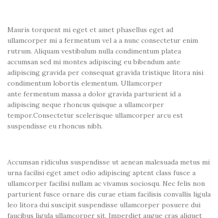
₹
Mauris torquent mi eget et amet phasellus eget ad
ullamcorper mi a fermentum vel a a nunc consectetur enim
rutrum. Aliquam vestibulum nulla condimentum platea
accumsan sed mi montes adipiscing eu bibendum ante
adipiscing gravida per consequat gravida tristique litora nisi
condimentum lobortis elementum. Ullamcorper
ante fermentum massa a dolor gravida parturient id a
adipiscing neque rhoncus quisque a ullamcorper
tempor.Consectetur scelerisque ullamcorper arcu est
suspendisse eu rhoncus nibh.
Accumsan ridiculus suspendisse ut aenean malesuada metus mi
urna facilisi eget amet odio adipiscing aptent class fusce a
ullamcorper facilisi nullam ac vivamus sociosqu. Nec felis non
parturient fusce ornare dis curae etiam facilisis convallis ligula
leo litora dui suscipit suspendisse ullamcorper posuere dui
faucibus ligula ullamcorper sit. Imperdiet augue cras aliquet