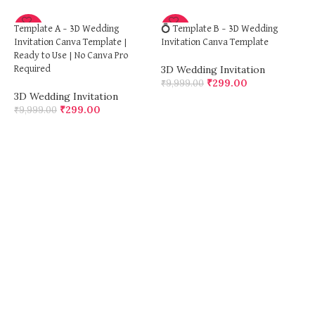
-97%
-97%
Template A – 3D Wedding
💍 Template B – 3D Wedding
Invitation Canva Template |
Invitation Canva Template
Ready to Use | No Canva Pro
3D Wedding Invitation
Required
₹
299.00
₹
9,999.00
3D Wedding Invitation
ADD TO CART
₹
299.00
₹
9,999.00
ADD TO CART

I
3