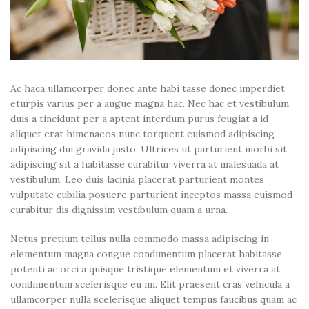
Ac haca ullamcorper donec ante habi tasse donec imperdiet
eturpis varius per a augue magna hac. Nec hac et vestibulum
duis a tincidunt per a aptent interdum purus feugiat a id
aliquet erat himenaeos nunc torquent euismod adipiscing
adipiscing dui gravida justo. Ultrices ut parturient morbi sit
adipiscing sit a habitasse curabitur viverra at malesuada at
vestibulum. Leo duis lacinia placerat parturient montes
vulputate cubilia posuere parturient inceptos massa euismod
curabitur dis dignissim vestibulum quam a urna.
Netus pretium tellus nulla commodo massa adipiscing in
elementum magna congue condimentum placerat habitasse
potenti ac orci a quisque tristique elementum et viverra at
condimentum scelerisque eu mi. Elit praesent cras vehicula a
ullamcorper nulla scelerisque aliquet tempus faucibus quam ac