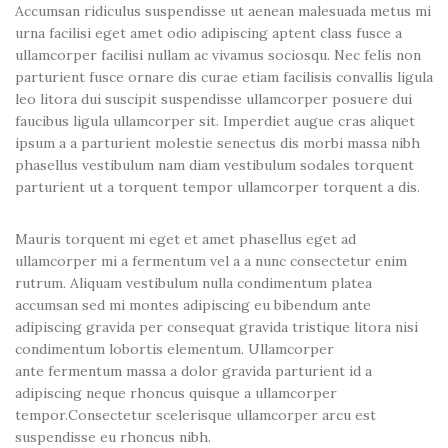
Accumsan ridiculus suspendisse ut aenean malesuada metus mi
urna facilisi eget amet odio adipiscing aptent class fusce a
ullamcorper facilisi nullam ac vivamus sociosqu. Nec felis non
parturient fusce ornare dis curae etiam facilisis convallis ligula
leo litora dui suscipit suspendisse ullamcorper posuere dui
faucibus ligula ullamcorper sit. Imperdiet augue cras aliquet
ipsum a a parturient molestie senectus dis morbi massa nibh
phasellus vestibulum nam diam vestibulum sodales torquent
parturient ut a torquent tempor ullamcorper torquent a dis.
Mauris torquent mi eget et amet phasellus eget ad
ullamcorper mi a fermentum vel a a nunc consectetur enim
rutrum. Aliquam vestibulum nulla condimentum platea
accumsan sed mi montes adipiscing eu bibendum ante
adipiscing gravida per consequat gravida tristique litora nisi
condimentum lobortis elementum. Ullamcorper
ante fermentum massa a dolor gravida parturient id a
adipiscing neque rhoncus quisque a ullamcorper
tempor.Consectetur scelerisque ullamcorper arcu est
suspendisse eu rhoncus nibh.