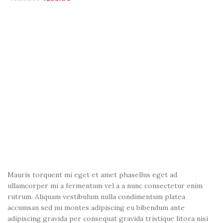
ADD TO CART

I
3
₹
Mauris torquent mi eget et amet phasellus eget ad
ullamcorper mi a fermentum vel a a nunc consectetur enim
rutrum. Aliquam vestibulum nulla condimentum platea
accumsan sed mi montes adipiscing eu bibendum ante
adipiscing gravida per consequat gravida tristique litora nisi