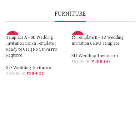
FURNITURE
-97%
-97%
Template A – 3D Wedding
💍 Template B – 3D Wedding
Invitation Canva Template |
Invitation Canva Template
Ready to Use | No Canva Pro
3D Wedding Invitation
Required
₹
299.00
₹
9,999.00
3D Wedding Invitation
ADD TO CART
₹
299.00
₹
9,999.00
ADD TO CART